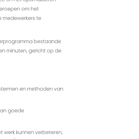
geroepen om het
le medewerkers te
 leerprogramma bestaande
tien minuten, gericht op de
istermen en methoden van
van goede
et werk kunnen verbeteren,