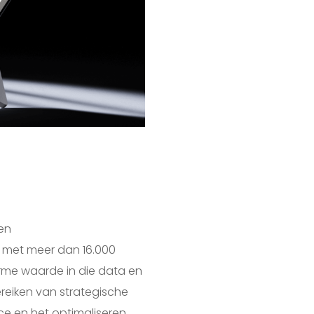
 en
met meer dan 16.000
orme waarde in die data en
ereiken van strategische
ce en het optimaliseren