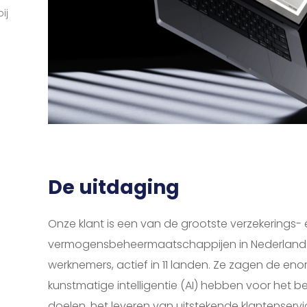
ij
De uitdaging
Onze klant is een van de grootste verzekerings-
vermogensbeheermaatschappijen in Nederland 
werknemers, actief in 11 landen. Ze zagen de en
kunstmatige intelligentie (AI) hebben voor het b
doelen, het leveren van uitstekende klantenservi