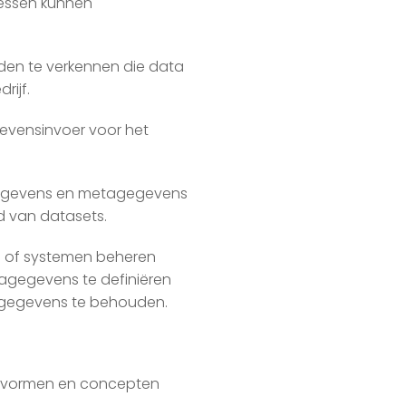
cessen kunnen
en te verkennen die data
rijf.
evensinvoer voor het
gegevens en metagegevens
 van datasets.
n of systemen beheren
tagegevens te definiëren
 gegevens te behouden.
e vormen en concepten